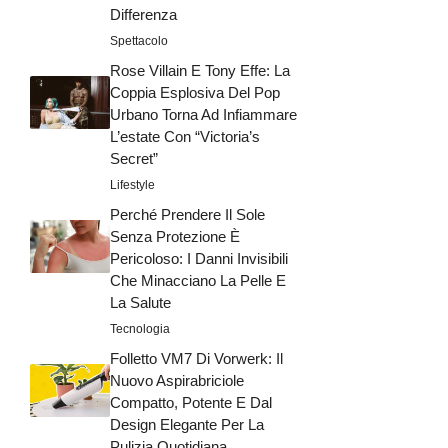
Differenza
Spettacolo
Rose Villain E Tony Effe: La
Coppia Esplosiva Del Pop
Urbano Torna Ad Infiammare
L’estate Con “Victoria’s
Secret”
Lifestyle
Perché Prendere Il Sole
Senza Protezione È
Pericoloso: I Danni Invisibili
Che Minacciano La Pelle E
La Salute
Tecnologia
Folletto VM7 Di Vorwerk: Il
Nuovo Aspirabriciole
Compatto, Potente E Dal
Design Elegante Per La
Pulizia Quotidiana