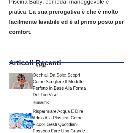
Piscina Baby: comoda, maneggevole e
pratica.
La sua prerogativa è che è molto
facilmente lavabile ed è al primo posto per
comfort.
Articoli Recenti
Lifestyle
Occhiali Da Sole: Scopri
Come Scegliere Il Modello
Perfetto In Base Alla Forma
Del Tuo Viso!
Risparmio
Risparmiare Acqua E Dire
Addio Alla Plastica: Come
Piccoli Gesti Quotidiani
Possono Fare Una Grande