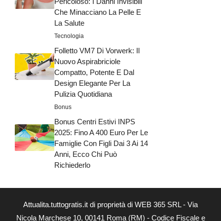
Pericoloso: I Danni Invisibili
Che Minacciano La Pelle E
La Salute
Tecnologia
Folletto VM7 Di Vorwerk: Il
Nuovo Aspirabriciole
Compatto, Potente E Dal
Design Elegante Per La
Pulizia Quotidiana
Bonus
Bonus Centri Estivi INPS
2025: Fino A 400 Euro Per Le
Famiglie Con Figli Dai 3 Ai 14
Anni, Ecco Chi Può
Richiederlo
Attualita.tuttogratis.it di proprietà di WEB 365 SRL - Via
Nicola Marchese 10, 00141 Roma (RM) - Codice Fiscale e