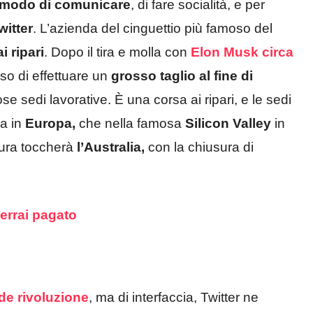
o modo di comunicare
, di fare socialità, e per
witter
. L’azienda del cinguettio più famoso del
i ripari
. Dopo il tira e molla con
Elon Musk circa
iso di effettuare un
grosso taglio al fine di
se sedi lavorative. È una corsa ai ripari, e le sedi
ia in
Europa,
che nella famosa
Silicon Valley
in
tura toccherà
l’Australia,
con la chiusura di
verrai pagato
de
rivoluzione
, ma di interfaccia, Twitter ne