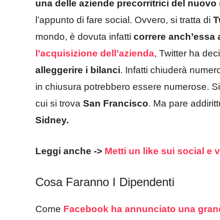
una delle aziende precorritrici del nuov
l’appunto di fare social. Ovvero, si tratta di
T
mondo, è dovuta infatti
correre anch’essa a
l’acquisizione dell’azienda
, Twitter ha dec
alleggerire i bilanci
. Infatti chiuderà numero
in chiusura potrebbero essere numerose. S
cui si trova
San Francisco
. Ma pare addirit
Sidney.
Leggi anche ->
Metti un like sui social e 
Cosa Faranno I Dipendenti
Come
Facebook
ha annunciato
una gran