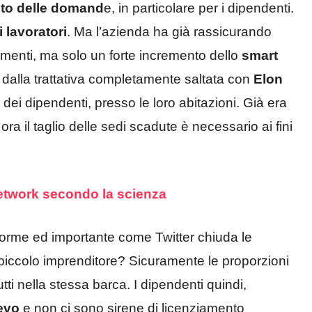
nto delle domand
e, in particolare per i dipendenti.
 lavoratori
. Ma l’azienda ha già rassicurando
menti, ma solo un forte incremento dello
smart
 o dalla trattativa completamente saltata con
Elon
e dei dipendenti, presso le loro abitazioni. Già era
 ora il taglio delle sedi scadute è necessario ai fini
 network secondo la scienza
rme ed importante come Twitter chiuda le
 piccolo imprenditore? Sicuramente le proporzioni
tti nella stessa barca. I dipendenti quindi,
ievo
e non ci sono sirene di licenziamento