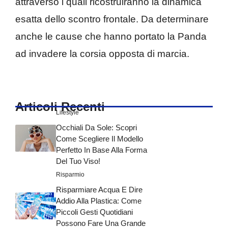
attraverso i quali ricostruiranno la dinamica
esatta dello scontro frontale. Da determinare
anche le cause che hanno portato la Panda
ad invadere la corsia opposta di marcia.
Articoli Recenti
Lifestyle
Occhiali Da Sole: Scopri
Come Scegliere Il Modello
Perfetto In Base Alla Forma
Del Tuo Viso!
Risparmio
Risparmiare Acqua E Dire
Addio Alla Plastica: Come
Piccoli Gesti Quotidiani
Possono Fare Una Grande