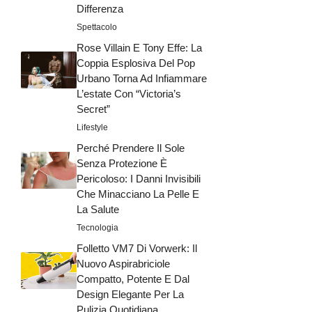
Differenza
Spettacolo
Rose Villain E Tony Effe: La
Coppia Esplosiva Del Pop
Urbano Torna Ad Infiammare
L’estate Con “Victoria’s
Secret”
Lifestyle
Perché Prendere Il Sole
Senza Protezione È
Pericoloso: I Danni Invisibili
Che Minacciano La Pelle E
La Salute
Tecnologia
Folletto VM7 Di Vorwerk: Il
Nuovo Aspirabriciole
Compatto, Potente E Dal
Design Elegante Per La
Pulizia Quotidiana