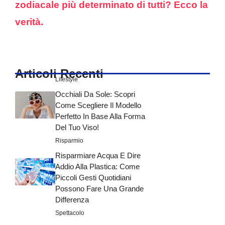
zodiacale più determinato di tutti? Ecco la
verità.
Articoli Recenti
Lifestyle
Occhiali Da Sole: Scopri
Come Scegliere Il Modello
Perfetto In Base Alla Forma
Del Tuo Viso!
Risparmio
Risparmiare Acqua E Dire
Addio Alla Plastica: Come
Piccoli Gesti Quotidiani
Possono Fare Una Grande
Differenza
Spettacolo