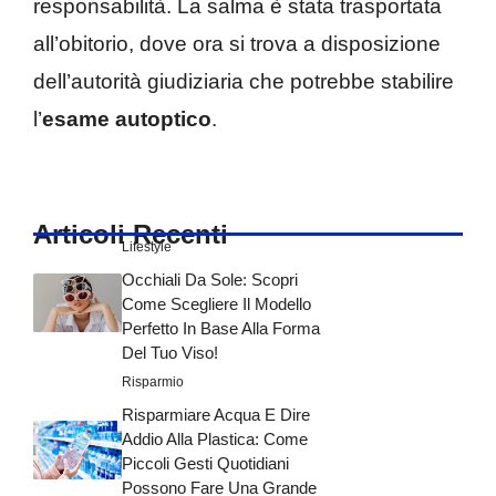
responsabilità. La salma è stata trasportata
all’obitorio, dove ora si trova a disposizione
dell’autorità giudiziaria che potrebbe stabilire
l’
esame
autoptico
.
Articoli Recenti
Lifestyle
Occhiali Da Sole: Scopri
Come Scegliere Il Modello
Perfetto In Base Alla Forma
Del Tuo Viso!
Risparmio
Risparmiare Acqua E Dire
Addio Alla Plastica: Come
Piccoli Gesti Quotidiani
Possono Fare Una Grande