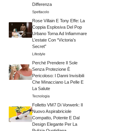
Differenza
Spettacolo
Rose Villain E Tony Effe: La
Coppia Esplosiva Del Pop
Urbano Torna Ad Infiammare
L’estate Con “Victoria’s
Secret”
Lifestyle
Perché Prendere Il Sole
Senza Protezione È
Pericoloso: I Danni Invisibili
Che Minacciano La Pelle E
La Salute
Tecnologia
Folletto VM7 Di Vorwerk: Il
Nuovo Aspirabriciole
Compatto, Potente E Dal
Design Elegante Per La
Pulizia Quotidiana