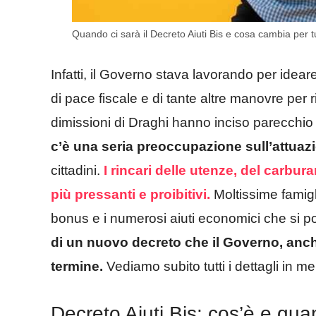
Quando ci sarà il Decreto Aiuti Bis e cosa cambia per tutt
Infatti, il Governo stava lavorando per idear
di pace fiscale e di tante altre manovre per
dimissioni di Draghi hanno inciso parecchio 
c’è una seria preoccupazione sull’attuaz
cittadini.
I rincari delle utenze, del carbu
più pressanti e proibitivi.
Moltissime famigl
bonus e i numerosi aiuti economici che si p
di un nuovo decreto che il Governo, anch
termine.
Vediamo subito tutti i dettagli in mer
Decreto Aiuti Bis: cos’è e qua