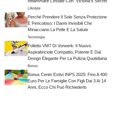
Infiammare L’estate Con “Victoria’s Secret”
Lifestyle
Perché Prendere Il Sole Senza Protezione
È Pericoloso: I Danni Invisibili Che
Minacciano La Pelle E La Salute
Tecnologia
Folletto VM7 Di Vorwerk: Il Nuovo
Aspirabriciole Compatto, Potente E Dal
Design Elegante Per La Pulizia Quotidiana
Bonus
Bonus Centri Estivi INPS 2025: Fino A 400
Euro Per Le Famiglie Con Figli Dai 3 Ai 14
Anni, Ecco Chi Può Richiederlo