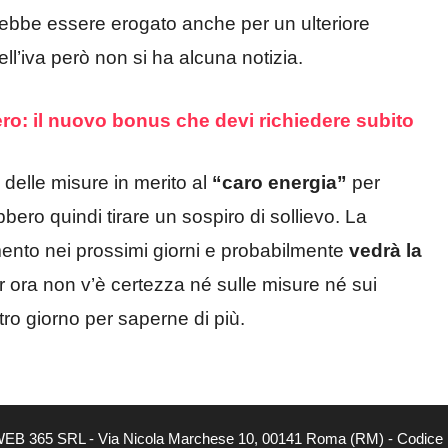
ebbe essere erogato anche per un ulteriore
l’iva però non si ha alcuna notizia.
ro: il nuovo bonus che devi richiedere subito
elle misure in merito al
“caro energia”
per
bbero quindi tirare un sospiro di sollievo. La
nto nei prossimi giorni e probabilmente
vedrà la
 ora non v’è certezza né sulle misure né sui
tro giorno per saperne di più.
tà di WEB 365 SRL - Via Nicola Marchese 10, 00141 Roma (RM) - Codice 