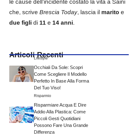
le cause dell’incidente costato la vita a Saini
che, scrive
Brescia Today
, lascia il
marito
e
due figli
di
11
e
14 anni
.
Articoli Recenti
Lifestyle
Occhiali Da Sole: Scopri
Come Scegliere Il Modello
Perfetto In Base Alla Forma
Del Tuo Viso!
Risparmio
Risparmiare Acqua E Dire
Addio Alla Plastica: Come
Piccoli Gesti Quotidiani
Possono Fare Una Grande
Differenza