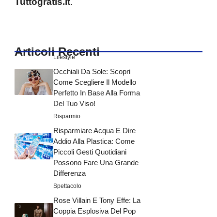
Tuttogratis.it
.
Articoli Recenti
Lifestyle
Occhiali Da Sole: Scopri
Come Scegliere Il Modello
Perfetto In Base Alla Forma
Del Tuo Viso!
Risparmio
Risparmiare Acqua E Dire
Addio Alla Plastica: Come
Piccoli Gesti Quotidiani
Possono Fare Una Grande
Differenza
Spettacolo
Rose Villain E Tony Effe: La
Coppia Esplosiva Del Pop