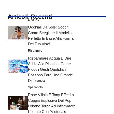
Articoli Recenti
Lifestyle
Occhiali Da Sole: Scopri
Come Scegliere Il Modello
Perfetto In Base Alla Forma
Del Tuo Viso!
Risparmio
Risparmiare Acqua E Dire
Addio Alla Plastica: Come
Piccoli Gesti Quotidiani
Possono Fare Una Grande
Differenza
Spettacolo
Rose Villain E Tony Effe: La
Coppia Esplosiva Del Pop
Urbano Torna Ad Infiammare
L’estate Con “Victoria’s