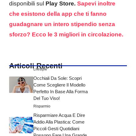
disponibili sul
Play Store.
Sapevi inoltre
che esistono della app che ti fanno
guadagnare un intero stipendio senza
sforzo? Ecco le 3 migliori in circolazione.
Articoli Recenti
Lifestyle
Occhiali Da Sole: Scopri
Come Scegliere Il Modello
Perfetto In Base Alla Forma
Del Tuo Viso!
Risparmio
Risparmiare Acqua E Dire
Addio Alla Plastica: Come
Piccoli Gesti Quotidiani
Possono Fare Una Grande