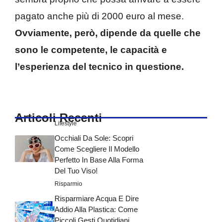
pagato anche più di 2000 euro al mese.
Ovviamente, però, dipende da quelle che
sono le competente, le capacità e
l’esperienza del tecnico in questione.
Articoli Recenti
Lifestyle
Occhiali Da Sole: Scopri
Come Scegliere Il Modello
Perfetto In Base Alla Forma
Del Tuo Viso!
Risparmio
Risparmiare Acqua E Dire
Addio Alla Plastica: Come
Piccoli Gesti Quotidiani