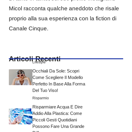
Micol racconta qualche aneddoto che risale
proprio alla sua esperienza con la fiction di
Canale Cinque.
Articoli Recenti
Lifestyle
Occhiali Da Sole: Scopri
Come Scegliere Il Modello
Perfetto In Base Alla Forma
Del Tuo Viso!
Risparmio
Risparmiare Acqua E Dire
Addio Alla Plastica: Come
Piccoli Gesti Quotidiani
Possono Fare Una Grande