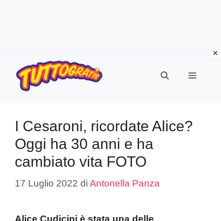
Vai
al
Menu
contenuto
I Cesaroni, ricordate Alice?
Oggi ha 30 anni e ha
cambiato vita FOTO
17 Luglio 2022
di
Antonella Panza
Alice Cudicini è stata una delle