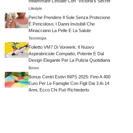
Infiammare L’estate Con “Victoria’s Secret”
Lifestyle
Perché Prendere Il Sole Senza Protezione
È Pericoloso: I Danni Invisibili Che
Minacciano La Pelle E La Salute
Tecnologia
Folletto VM7 Di Vorwerk: Il Nuovo
Aspirabriciole Compatto, Potente E Dal
Design Elegante Per La Pulizia Quotidiana
Bonus
Bonus Centri Estivi INPS 2025: Fino A 400
Euro Per Le Famiglie Con Figli Dai 3 Ai 14
Anni, Ecco Chi Può Richiederlo