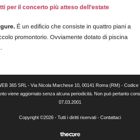
etti per il concerto più atteso dell’estate
igure.
É un edificio che consiste in quattro piani a
iccolo promontorio. Ovviamente dotato di piscina
.
tà di WEB 365 SRL - Via Nicola Marchese 10, 00141 Roma (RM) - Codice 
 quanto viene aggiornato senza alcuna periodicità. Non può pertanto consi
07.03.2001
Copyright ©2026 - Tutti i diritti riservati -
Contattaci