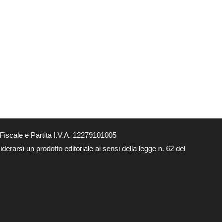
Fiscale e Partita I.V.A. 12279101005
derarsi un prodotto editoriale ai sensi della legge n. 62 del