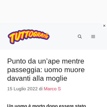
Vai
al
Menu
contenuto
Punto da un’ape mentre
passeggia: uomo muore
davanti alla moglie
15 Luglio 2022
di
Marco S
Un uomo è morto dopo essere stato