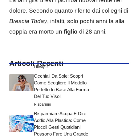
La famiglia Brevi ripiomba nuovamente nel
dolore. Secondo quanto riferito dai colleghi di
Brescia Today
, infatti, solo pochi anni fa alla
coppia era morto un
figlio
di 28 anni.
Articoli Recenti
Lifestyle
Occhiali Da Sole: Scopri
Come Scegliere Il Modello
Perfetto In Base Alla Forma
Del Tuo Viso!
Risparmio
Risparmiare Acqua E Dire
Addio Alla Plastica: Come
Piccoli Gesti Quotidiani
Possono Fare Una Grande