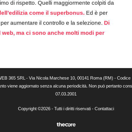
o di rispetto. Quelli maggiormente colpiti da
ll’edilizia come il superbonus.
Ed è per
er aumentare il controllo e la selezione.
Di
ul web, ma ci sono anche molti modi per
tà di WEB 365 SRL - Via Nicola Marchese 10, 00141 Roma (RM) - Codice 
 quanto viene aggiornato senza alcuna periodicità. Non può pertanto consi
07.03.2001
Copyright ©2026 - Tutti i diritti riservati -
Contattaci