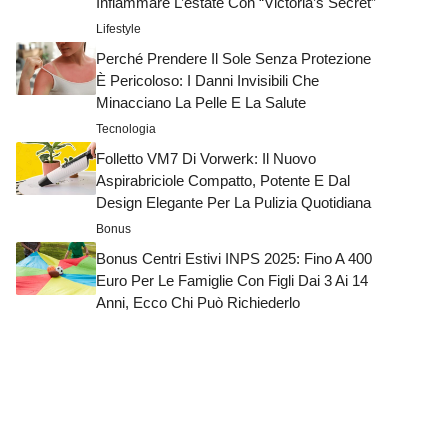
Infiammare L’estate Con “Victoria’s Secret”
Lifestyle
Perché Prendere Il Sole Senza Protezione
È Pericoloso: I Danni Invisibili Che
Minacciano La Pelle E La Salute
Tecnologia
Folletto VM7 Di Vorwerk: Il Nuovo
Aspirabriciole Compatto, Potente E Dal
Design Elegante Per La Pulizia Quotidiana
Bonus
Bonus Centri Estivi INPS 2025: Fino A 400
Euro Per Le Famiglie Con Figli Dai 3 Ai 14
Anni, Ecco Chi Può Richiederlo