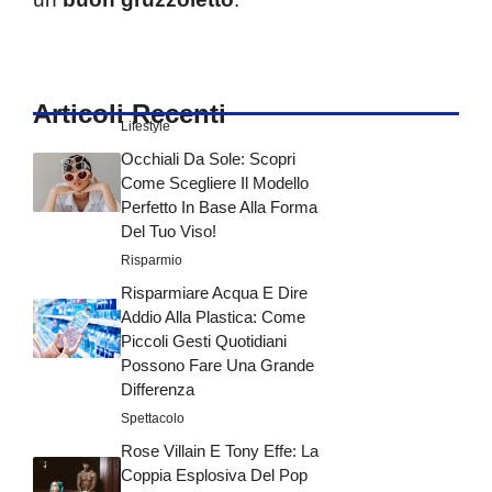
Articoli Recenti
Lifestyle
Occhiali Da Sole: Scopri
Come Scegliere Il Modello
Perfetto In Base Alla Forma
Del Tuo Viso!
Risparmio
Risparmiare Acqua E Dire
Addio Alla Plastica: Come
Piccoli Gesti Quotidiani
Possono Fare Una Grande
Differenza
Spettacolo
Rose Villain E Tony Effe: La
Coppia Esplosiva Del Pop