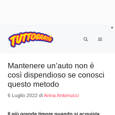
Vai
al
Menu
contenuto
Mantenere un’auto non è
così dispendioso se conosci
questo metodo
6 Luglio 2022
di
Anna Antonucci
Il più grande timore quando si acquista