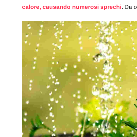
calore, causando numerosi sprechi
.
Da og