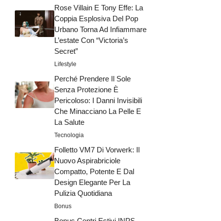
Rose Villain E Tony Effe: La
Coppia Esplosiva Del Pop
Urbano Torna Ad Infiammare
L’estate Con “Victoria’s
Secret”
Lifestyle
Perché Prendere Il Sole
Senza Protezione È
Pericoloso: I Danni Invisibili
Che Minacciano La Pelle E
La Salute
Tecnologia
Folletto VM7 Di Vorwerk: Il
Nuovo Aspirabriciole
Compatto, Potente E Dal
Design Elegante Per La
Pulizia Quotidiana
Bonus
Bonus Centri Estivi INPS