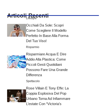
Articoli Recenti
Lifestyle
Occhiali Da Sole: Scopri
Come Scegliere Il Modello
Perfetto In Base Alla Forma
Del Tuo Viso!
Risparmio
Risparmiare Acqua E Dire
Addio Alla Plastica: Come
Piccoli Gesti Quotidiani
Possono Fare Una Grande
Differenza
Spettacolo
Rose Villain E Tony Effe: La
Coppia Esplosiva Del Pop
Urbano Torna Ad Infiammare
L’estate Con “Victoria’s