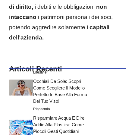
di diritto,
i debiti e le obbligazioni
non
intaccano
i patrimoni personali dei soci,
potendo aggredire solamente i
capitali
dell’azienda.
Articoli Recenti
Lifestyle
Occhiali Da Sole: Scopri
Come Scegliere Il Modello
Perfetto In Base Alla Forma
Del Tuo Viso!
Risparmio
Risparmiare Acqua E Dire
Addio Alla Plastica: Come
Piccoli Gesti Quotidiani