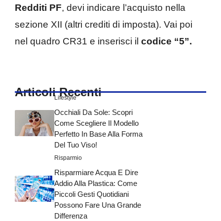
Redditi PF
, devi indicare l’acquisto nella
sezione XII (altri crediti di imposta). Vai poi
nel quadro CR31 e inserisci il
codice “5”.
Articoli Recenti
Lifestyle
Occhiali Da Sole: Scopri
Come Scegliere Il Modello
Perfetto In Base Alla Forma
Del Tuo Viso!
Risparmio
Risparmiare Acqua E Dire
Addio Alla Plastica: Come
Piccoli Gesti Quotidiani
Possono Fare Una Grande
Differenza