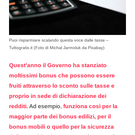
Puoi risparmiare scalando questa voce dalle tasse –
Tuttogratis.it (Foto di Michal Jarmoluk da Pixabay)
Quest’anno il Governo ha stanziato
moltissimi bonus che possono essere
fruiti attraverso lo sconto sulle tasse e
proprio in sede di dichiarazione dei
redditi.
Ad esempio,
funziona così per la
maggior parte dei bonus edilizi,
per il
bonus mobili
o quello per la sicurezza