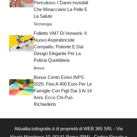
Pericoloso: I Danni Invisibili
Che Minacciano La Pelle E
La Salute
Tecnologia
Folletto VM7 Di Vorwerk: Il
Nuovo Aspirabriciole
Compatto, Potente E Dal
Design Elegante Per La
Pulizia Quotidiana
Bonus
Bonus Centri Estivi INPS
2025: Fino A 400 Euro Per Le
Famiglie Con Figli Dai 3 Ai 14
Anni, Ecco Chi Può
Richiederlo
Attualita.tuttogratis.it di proprietà di WEB 365 SRL - Via
Nicola Marchese 10, 00141 Roma (RM) - Codice Fiscale e