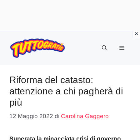
Vai
al
Menu
contenuto
Riforma del catasto:
attenzione a chi pagherà di
più
12 Maggio 2022
di
Carolina Gaggero
Superata la minacciata crisi di governo,