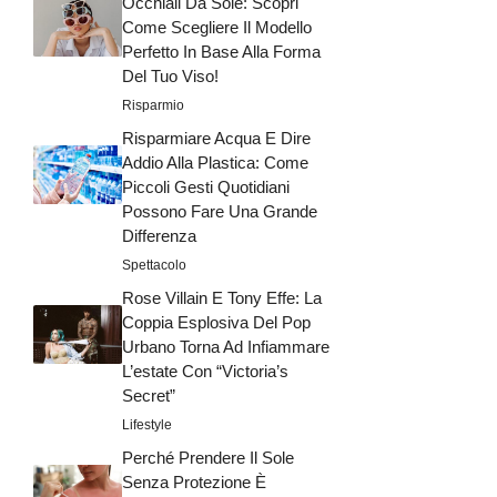
Occhiali Da Sole: Scopri
Come Scegliere Il Modello
Perfetto In Base Alla Forma
Del Tuo Viso!
Risparmio
Risparmiare Acqua E Dire
Addio Alla Plastica: Come
Piccoli Gesti Quotidiani
Possono Fare Una Grande
Differenza
Spettacolo
Rose Villain E Tony Effe: La
Coppia Esplosiva Del Pop
Urbano Torna Ad Infiammare
L’estate Con “Victoria’s
Secret”
Lifestyle
Perché Prendere Il Sole
Senza Protezione È