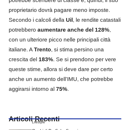
potrebbe scendere di classe e, quindi, il suo
proprietario dovrà pagare meno imposte.
Secondo i calcoli della
Uil
, le rendite catastali
potrebbero
aumentare anche del 128%
,
con un ulteriore picco nelle principali città
italiane. A
Trento
, si stima persino una
crescita del
183%
. Se si prendono per vere
queste stime, allora si deve dare per certo
anche un aumento dell’IMU, che potrebbe
aggirarsi intorno al
75%
.
Articoli Recenti
Lifestyle