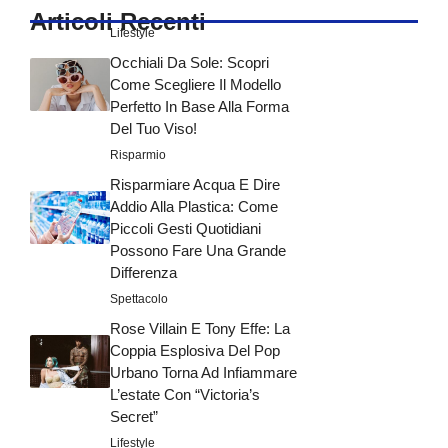
Articoli Recenti
Lifestyle
Occhiali Da Sole: Scopri
Come Scegliere Il Modello
Perfetto In Base Alla Forma
Del Tuo Viso!
Risparmio
Risparmiare Acqua E Dire
Addio Alla Plastica: Come
Piccoli Gesti Quotidiani
Possono Fare Una Grande
Differenza
Spettacolo
Rose Villain E Tony Effe: La
Coppia Esplosiva Del Pop
Urbano Torna Ad Infiammare
L’estate Con “Victoria’s
Secret”
Lifestyle