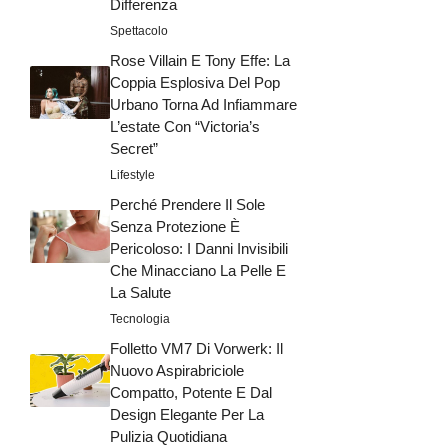
Differenza
Spettacolo
Rose Villain E Tony Effe: La
Coppia Esplosiva Del Pop
Urbano Torna Ad Infiammare
L’estate Con “Victoria’s
Secret”
Lifestyle
Perché Prendere Il Sole
Senza Protezione È
Pericoloso: I Danni Invisibili
Che Minacciano La Pelle E
La Salute
Tecnologia
Folletto VM7 Di Vorwerk: Il
Nuovo Aspirabriciole
Compatto, Potente E Dal
Design Elegante Per La
Pulizia Quotidiana