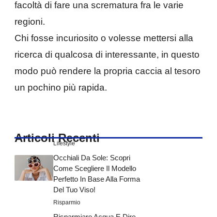
facoltà di fare una scrematura fra le varie
regioni.
Chi fosse incuriosito o volesse mettersi alla
ricerca di qualcosa di interessante, in questo
modo può rendere la propria caccia al tesoro
un pochino più rapida.
Articoli Recenti
Lifestyle
Occhiali Da Sole: Scopri
Come Scegliere Il Modello
Perfetto In Base Alla Forma
Del Tuo Viso!
Risparmio
Risparmiare Acqua E Dire