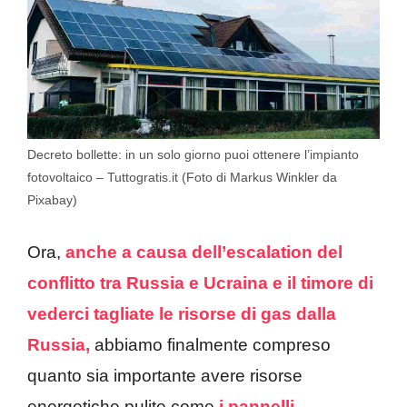
Decreto bollette: in un solo giorno puoi ottenere l’impianto
fotovoltaico – Tuttogratis.it (Foto di Markus Winkler da
Pixabay)
Ora,
anche a causa dell’escalation del
conflitto tra Russia e Ucraina
e il timore di
vederci tagliate le risorse di gas dalla
Russia,
abbiamo finalmente compreso
quanto sia importante avere risorse
energetiche pulite come
i pannelli