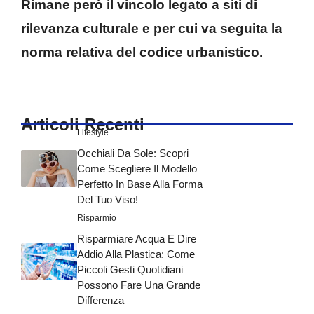
Rimane però il vincolo legato a siti di
rilevanza culturale e per cui va seguita la
norma relativa del codice urbanistico.
Articoli Recenti
Lifestyle
Occhiali Da Sole: Scopri
Come Scegliere Il Modello
Perfetto In Base Alla Forma
Del Tuo Viso!
Risparmio
Risparmiare Acqua E Dire
Addio Alla Plastica: Come
Piccoli Gesti Quotidiani
Possono Fare Una Grande
Differenza