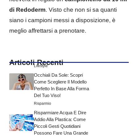
di Redoderm
. Visto che non si sa quanti
siano i campioni messi a disposizione, è
meglio affrettarsi a prenotare.
Articoli Recenti
Lifestyle
Occhiali Da Sole: Scopri
Come Scegliere Il Modello
Perfetto In Base Alla Forma
Del Tuo Viso!
Risparmio
Risparmiare Acqua E Dire
Addio Alla Plastica: Come
Piccoli Gesti Quotidiani
Possono Fare Una Grande