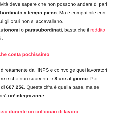
tività deve sapere che non possono andare di pari
bordinato a tempo pieno
. Ma è compatibile con
 gli orari non si accavallano.
autonomi
o
parasubordinati
, basta che il
reddito
i.
 che costa pochissimo
direttamente dall’INPS e coinvolge quei lavoratori
ore
e che non superino le
8 ore al giorno
. Per
 di
607,25€
. Questa cifra è quella base, ma se il
sarà
un’integrazione
.
sso durante un colloquio di lavoro