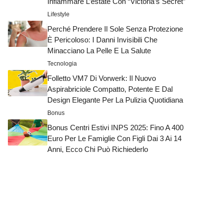
Infiammare L’estate Con “Victoria’s Secret”
Lifestyle
Perché Prendere Il Sole Senza Protezione
È Pericoloso: I Danni Invisibili Che
Minacciano La Pelle E La Salute
Tecnologia
Folletto VM7 Di Vorwerk: Il Nuovo
Aspirabriciole Compatto, Potente E Dal
Design Elegante Per La Pulizia Quotidiana
Bonus
Bonus Centri Estivi INPS 2025: Fino A 400
Euro Per Le Famiglie Con Figli Dai 3 Ai 14
Anni, Ecco Chi Può Richiederlo