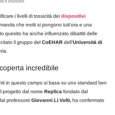
atis.it 20220203
are i livelli di tossicità dei
dispositivi
manda che molti si pongono tutt’ora e una
o quesito ha anche influenzato dibattiti delle
ecitato il gruppo del
CoEHAR
dell’
Università di
ria.
coperta incredibile
avanti in questo campo si basa su uno standard ben
. Il progetto dal nome
Replica
fondato dal
 dal professore
Giovanni Li Volti,
ha confermato