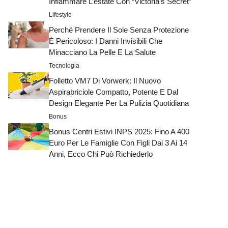
Infiammare L’estate Con “Victoria’s Secret”
Lifestyle
Perché Prendere Il Sole Senza Protezione
È Pericoloso: I Danni Invisibili Che
Minacciano La Pelle E La Salute
Tecnologia
Folletto VM7 Di Vorwerk: Il Nuovo
Aspirabriciole Compatto, Potente E Dal
Design Elegante Per La Pulizia Quotidiana
Bonus
Bonus Centri Estivi INPS 2025: Fino A 400
Euro Per Le Famiglie Con Figli Dai 3 Ai 14
Anni, Ecco Chi Può Richiederlo