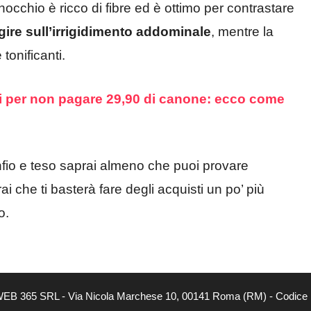
occhio è ricco di fibre ed è ottimo per contrastare
gire sull’irrigidimento addominale
, mentre la
tonificanti.
chi per non pagare 29,90 di canone: ecco come
fio e teso saprai almeno che puoi provare
rai che ti basterà fare degli acquisti un po’ più
o.
tà di WEB 365 SRL - Via Nicola Marchese 10, 00141 Roma (RM) - Codice 