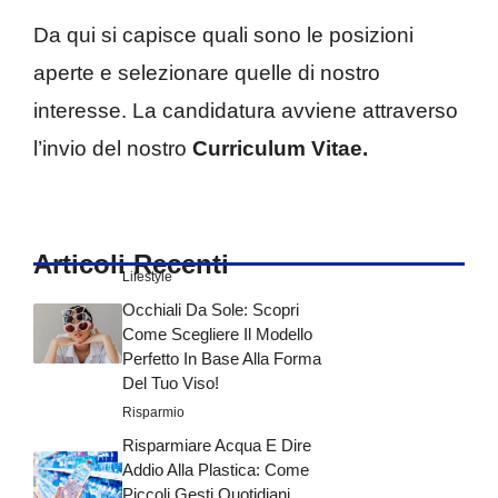
Da qui si capisce quali sono le posizioni
aperte e selezionare quelle di nostro
interesse. La candidatura avviene attraverso
l’invio del nostro
Curriculum Vitae.
Articoli Recenti
Lifestyle
Occhiali Da Sole: Scopri
Come Scegliere Il Modello
Perfetto In Base Alla Forma
Del Tuo Viso!
Risparmio
Risparmiare Acqua E Dire
Addio Alla Plastica: Come
Piccoli Gesti Quotidiani