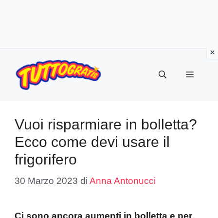
Vai
al
Menu
contenuto
Vuoi risparmiare in bolletta?
Ecco come devi usare il
frigorifero
30 Marzo 2023
di
Anna Antonucci
Ci sono ancora aumenti in bolletta e per