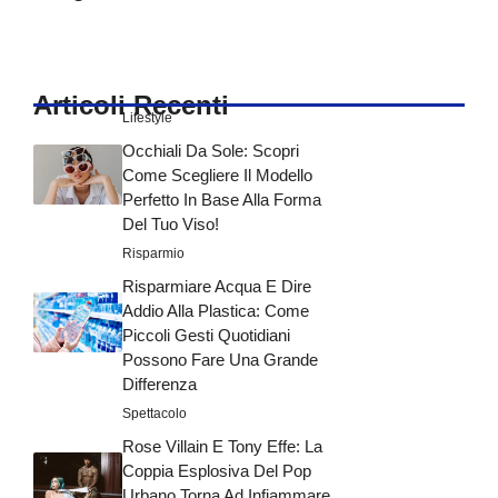
Articoli Recenti
Lifestyle
Occhiali Da Sole: Scopri
Come Scegliere Il Modello
Perfetto In Base Alla Forma
Del Tuo Viso!
Risparmio
Risparmiare Acqua E Dire
Addio Alla Plastica: Come
Piccoli Gesti Quotidiani
Possono Fare Una Grande
Differenza
Spettacolo
Rose Villain E Tony Effe: La
Coppia Esplosiva Del Pop
Urbano Torna Ad Infiammare