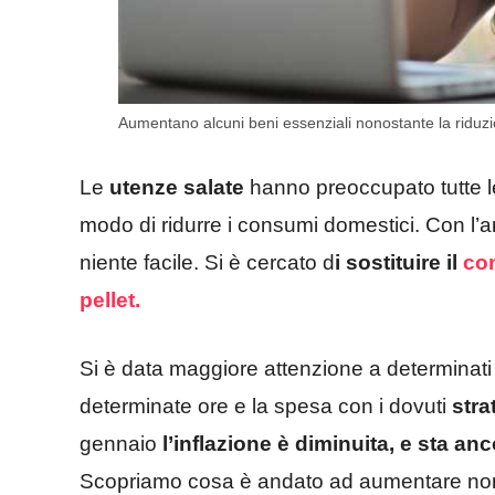
Aumentano alcuni beni essenziali nonostante la riduzion
Le
utenze salate
hanno preoccupato tutte le
modo di ridurre i consumi domestici. Con l’ar
niente facile. Si è cercato d
i sostituire il
co
pellet.
Si è data maggiore attenzione a determinati 
determinate ore e la spesa con i dovuti
stra
gennaio
l’inflazione è diminuita, e sta an
Scopriamo cosa è andato ad aumentare nonos