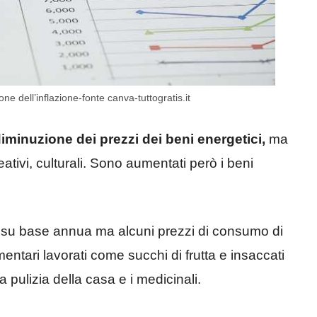
e dell’inflazione-fonte canva-tuttogratis.it
iminuzione dei prezzi dei beni energetici,
ma
eativi, culturali. Sono aumentati però i beni
su base annua ma alcuni prezzi di consumo di
mentari lavorati come succhi di frutta e insaccati
a pulizia della casa e i medicinali.