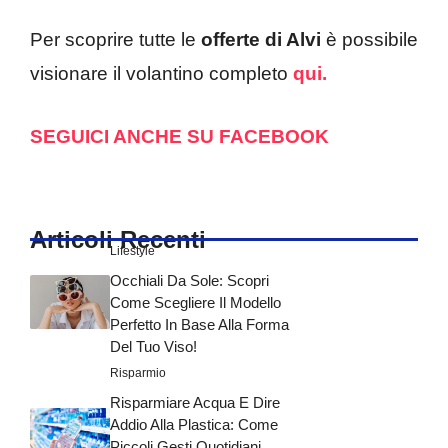
Per scoprire tutte le
offerte di Alvi
è possibile
visionare il volantino completo
qui.
SEGUICI ANCHE SU FACEBOOK
Articoli Recenti
Lifestyle
Occhiali Da Sole: Scopri
Come Scegliere Il Modello
Perfetto In Base Alla Forma
Del Tuo Viso!
Risparmio
Risparmiare Acqua E Dire
Addio Alla Plastica: Come
Piccoli Gesti Quotidiani