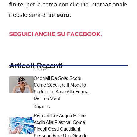
finire,
per la carca con circuito internazionale
il costo sarà di tre
euro.
SEGUICI ANCHE SU FACEBOOK.
Articoli Recenti
Lifestyle
Occhiali Da Sole: Scopri
Come Scegliere Il Modello
Perfetto In Base Alla Forma
Del Tuo Viso!
Risparmio
Risparmiare Acqua E Dire
Addio Alla Plastica: Come
Piccoli Gesti Quotidiani
Possono Fare Una Grande