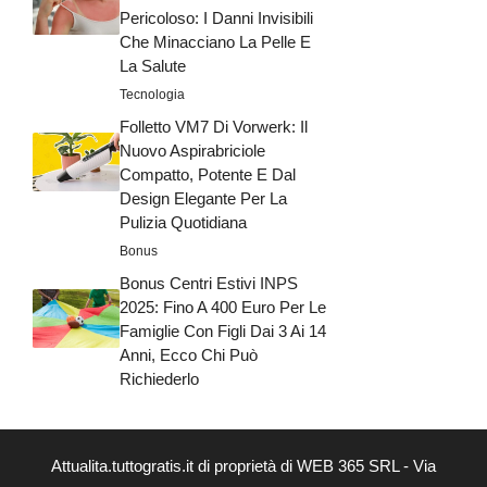
Pericoloso: I Danni Invisibili
Che Minacciano La Pelle E
La Salute
Tecnologia
Folletto VM7 Di Vorwerk: Il
Nuovo Aspirabriciole
Compatto, Potente E Dal
Design Elegante Per La
Pulizia Quotidiana
Bonus
Bonus Centri Estivi INPS
2025: Fino A 400 Euro Per Le
Famiglie Con Figli Dai 3 Ai 14
Anni, Ecco Chi Può
Richiederlo
Attualita.tuttogratis.it di proprietà di WEB 365 SRL - Via