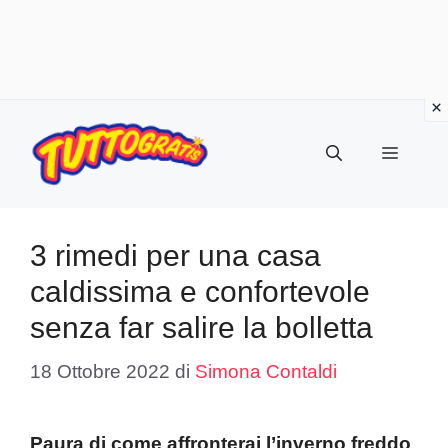
Vai
al
Menu
contenuto
3 rimedi per una casa
caldissima e confortevole
senza far salire la bolletta
18 Ottobre 2022
di
Simona Contaldi
Paura di come affronterai l’inverno freddo