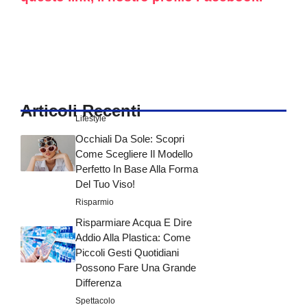
Articoli Recenti
Lifestyle
Occhiali Da Sole: Scopri
Come Scegliere Il Modello
Perfetto In Base Alla Forma
Del Tuo Viso!
Risparmio
Risparmiare Acqua E Dire
Addio Alla Plastica: Come
Piccoli Gesti Quotidiani
Possono Fare Una Grande
Differenza
Spettacolo