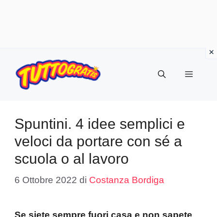
Vai
al
Menu
contenuto
Spuntini. 4 idee semplici e
veloci da portare con sé a
scuola o al lavoro
6 Ottobre 2022
di
Costanza Bordiga
Se siete sempre fuori casa e non sapete