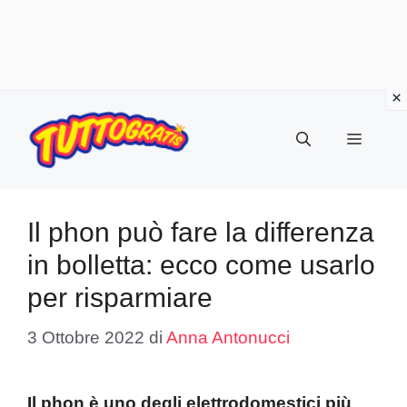
Vai
al
Menu
contenuto
Il phon può fare la differenza
in bolletta: ecco come usarlo
per risparmiare
3 Ottobre 2022
di
Anna Antonucci
Il phon è uno degli elettrodomestici più