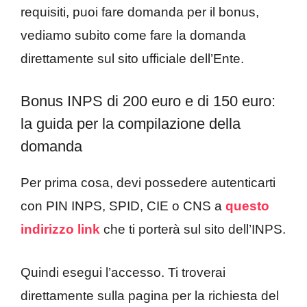
requisiti, puoi fare domanda per il bonus,
vediamo subito come fare la domanda
direttamente sul sito ufficiale dell’Ente.
Bonus INPS di 200 euro e di 150 euro:
la guida per la compilazione della
domanda
Per prima cosa, devi possedere autenticarti
con PIN INPS, SPID, CIE o CNS a
questo
indirizzo link
che ti porterà sul sito dell’INPS.
Quindi esegui l’accesso. Ti troverai
direttamente sulla pagina per la richiesta del