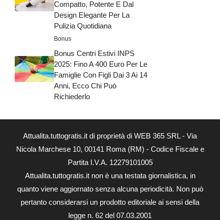
Compatto, Potente E Dal
Design Elegante Per La
Pulizia Quotidiana
Bonus
Bonus Centri Estivi INPS
2025: Fino A 400 Euro Per Le
Famiglie Con Figli Dai 3 Ai 14
Anni, Ecco Chi Può
Richiederlo
Attualita.tuttogratis.it di proprietà di WEB 365 SRL - Via
Nicola Marchese 10, 00141 Roma (RM) - Codice Fiscale e
Partita I.V.A. 12279101005
Attualita.tuttogratis.it non è una testata giornalistica, in
quanto viene aggiornato senza alcuna periodicità. Non può
pertanto considerarsi un prodotto editoriale ai sensi della
legge n. 62 del 07.03.2001