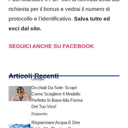
richiesta per il bonus e vedrai il numero di
protocollo e l’identificativo.
Salva tutto ed
esci dal sito.
SEGUICI ANCHE SU FACEBOOK
Articoli Recenti
Lifestyle
Occhiali Da Sole: Scopri
Come Scegliere Il Modello
Perfetto In Base Alla Forma
Del Tuo Viso!
Risparmio
Risparmiare Acqua E Dire