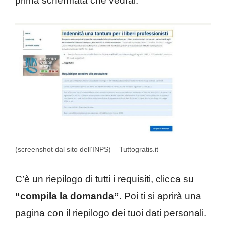
prima schermata che vedrai.
(screenshot dal sito dell’INPS) – Tuttogratis.it
C’è un riepilogo di tutti i requisiti, clicca su
“compila la domanda”.
Poi ti si aprirà una
pagina con il riepilogo dei tuoi dati personali.