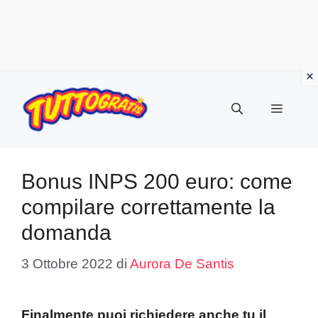
Vai
al
Menu
contenuto
Bonus INPS 200 euro: come
compilare correttamente la
domanda
3 Ottobre 2022
di
Aurora De Santis
Finalmente puoi richiedere anche tu il