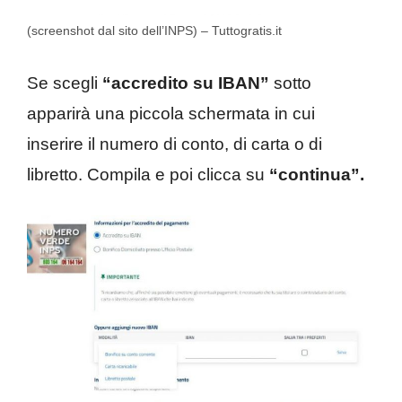
(screenshot dal sito dell’INPS) – Tuttogratis.it
Se scegli
“accredito su IBAN”
sotto
apparirà una piccola schermata in cui
inserire il numero di conto, di carta o di
libretto. Compila e poi clicca su
“continua”.