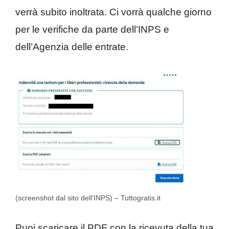
verrà subito inoltrata. Ci vorrà qualche giorno
per le verifiche da parte dell’INPS e
dell’Agenzia delle entrate.
(screenshot dal sito dell’INPS) – Tuttogratis.it
Puoi scaricare il PDF con la ricevuta della tua