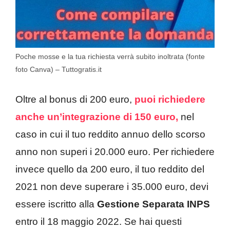
Poche mosse e la tua richiesta verrà subito inoltrata (fonte
foto Canva) – Tuttogratis.it
Oltre al bonus di 200 euro,
puoi richiedere
anche un’integrazione di 150 euro,
nel
caso in cui il tuo reddito annuo dello scorso
anno non superi i 20.000 euro. Per richiedere
invece quello da 200 euro, il tuo reddito del
2021 non deve superare i 35.000 euro, devi
essere iscritto alla
Gestione Separata INPS
entro il 18 maggio 2022. Se hai questi