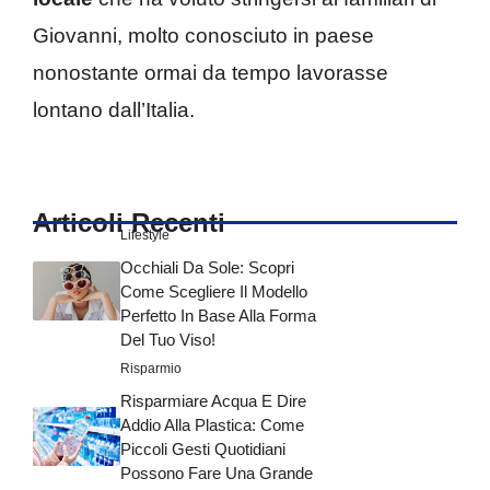
Giovanni, molto conosciuto in paese
nonostante ormai da tempo lavorasse
lontano dall’Italia.
Articoli Recenti
Lifestyle
Occhiali Da Sole: Scopri
Come Scegliere Il Modello
Perfetto In Base Alla Forma
Del Tuo Viso!
Risparmio
Risparmiare Acqua E Dire
Addio Alla Plastica: Come
Piccoli Gesti Quotidiani
Possono Fare Una Grande