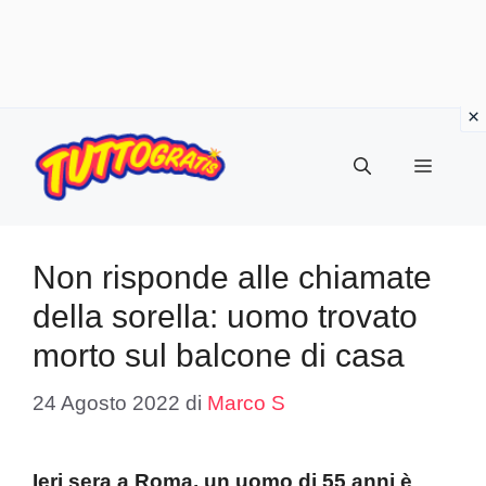
Vai
al
Menu
contenuto
Non risponde alle chiamate
della sorella: uomo trovato
morto sul balcone di casa
24 Agosto 2022
di
Marco S
Ieri sera a Roma, un uomo di 55 anni è