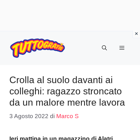
Vai
al
Menu
contenuto
Crolla al suolo davanti ai
colleghi: ragazzo stroncato
da un malore mentre lavora
3 Agosto 2022
di
Marco S
Ieri mattina in un magazzino di Alatri