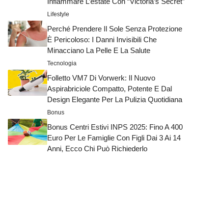
Infiammare L’estate Con “Victoria’s Secret”
Lifestyle
Perché Prendere Il Sole Senza Protezione
È Pericoloso: I Danni Invisibili Che
Minacciano La Pelle E La Salute
Tecnologia
Folletto VM7 Di Vorwerk: Il Nuovo
Aspirabriciole Compatto, Potente E Dal
Design Elegante Per La Pulizia Quotidiana
Bonus
Bonus Centri Estivi INPS 2025: Fino A 400
Euro Per Le Famiglie Con Figli Dai 3 Ai 14
Anni, Ecco Chi Può Richiederlo