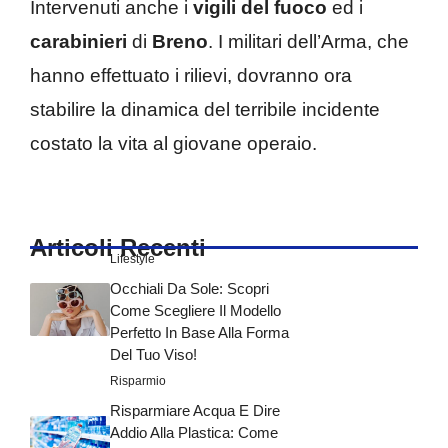
Intervenuti anche i
vigili del fuoco
ed i
carabinieri
di
Breno
. I militari dell’Arma, che
hanno effettuato i rilievi, dovranno ora
stabilire la dinamica del terribile incidente
costato la vita al giovane operaio.
Articoli Recenti
Lifestyle
Occhiali Da Sole: Scopri
Come Scegliere Il Modello
Perfetto In Base Alla Forma
Del Tuo Viso!
Risparmio
Risparmiare Acqua E Dire
Addio Alla Plastica: Come