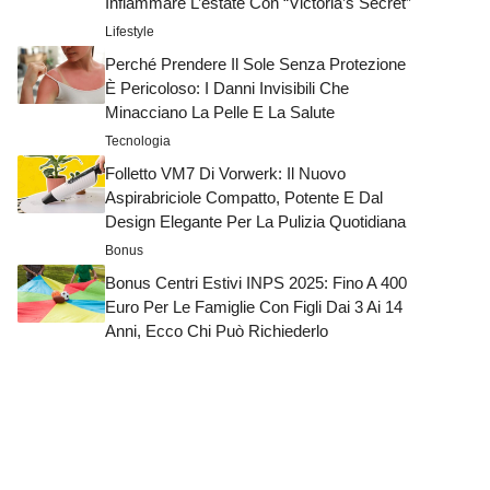
Infiammare L’estate Con “Victoria’s Secret”
Lifestyle
Perché Prendere Il Sole Senza Protezione
È Pericoloso: I Danni Invisibili Che
Minacciano La Pelle E La Salute
Tecnologia
Folletto VM7 Di Vorwerk: Il Nuovo
Aspirabriciole Compatto, Potente E Dal
Design Elegante Per La Pulizia Quotidiana
Bonus
Bonus Centri Estivi INPS 2025: Fino A 400
Euro Per Le Famiglie Con Figli Dai 3 Ai 14
Anni, Ecco Chi Può Richiederlo