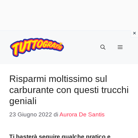
Vai
al
Menu
contenuto
Risparmi moltissimo sul
carburante con questi trucchi
geniali
23 Giugno 2022
di
Aurora De Santis
Ti basterà seguire qualche pratico e