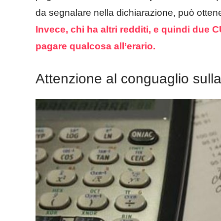
da segnalare nella dichiarazione, può ottener
Invece, chi ha altri redditi, e quindi du
pagare qualcosa all’erario.
Attenzione al conguaglio sull