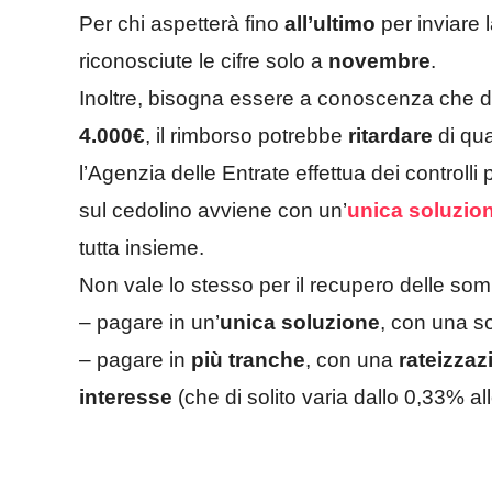
Per chi aspetterà fino
all’ultimo
per inviare 
riconosciute le cifre solo a
novembre
.
Inoltre, bisogna essere a conoscenza che d
4.000€
, il rimborso potrebbe
ritardare
di qu
l’Agenzia delle Entrate effettua dei controlli
sul cedolino avviene con un’
unica soluzio
tutta insieme.
Non vale lo stesso per il recupero delle som
– pagare in un’
unica soluzione
, con una so
– pagare in
più tranche
, con una
rateizzaz
interesse
(che di solito varia dallo 0,33% al