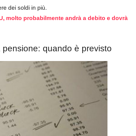
e dei soldi in più.
e CU, molto probabilmente andrà a debito e dovrà
a pensione: quando è previsto