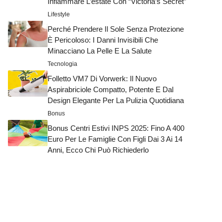
Infiammare L’estate Con “Victoria’s Secret”
Lifestyle
Perché Prendere Il Sole Senza Protezione
È Pericoloso: I Danni Invisibili Che
Minacciano La Pelle E La Salute
Tecnologia
Folletto VM7 Di Vorwerk: Il Nuovo
Aspirabriciole Compatto, Potente E Dal
Design Elegante Per La Pulizia Quotidiana
Bonus
Bonus Centri Estivi INPS 2025: Fino A 400
Euro Per Le Famiglie Con Figli Dai 3 Ai 14
Anni, Ecco Chi Può Richiederlo