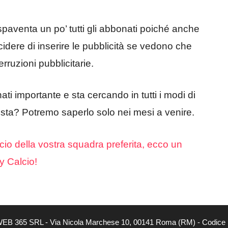
paventa un po’ tutti gli abbonati poiché anche
dere di inserire le pubblicità se vedono che
rruzioni pubblicitarie.
i importante e sta cercando in tutti i modi di
sta? Potremo saperlo solo nei mesi a venire.
cio della vostra squadra preferita, ecco un
y Calcio!
tà di WEB 365 SRL - Via Nicola Marchese 10, 00141 Roma (RM) - Codice 