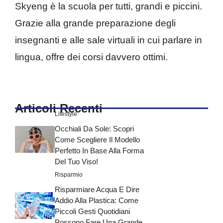
Skyeng è la scuola per tutti, grandi e piccini.
Grazie alla grande preparazione degli
insegnanti e alle sale virtuali in cui parlare in
lingua, offre dei corsi davvero ottimi.
Articoli Recenti
Lifestyle
Occhiali Da Sole: Scopri
Come Scegliere Il Modello
Perfetto In Base Alla Forma
Del Tuo Viso!
Risparmio
Risparmiare Acqua E Dire
Addio Alla Plastica: Come
Piccoli Gesti Quotidiani
Possono Fare Una Grande